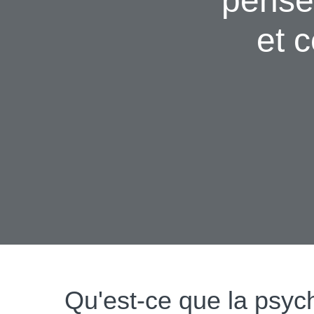
pensez
et 
Qu'est-ce que la psyc