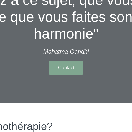
 à ce sujet, que vou
ce que vous faites son
harmonie"
Mahatma Gandhi
Contact
hothérapie?